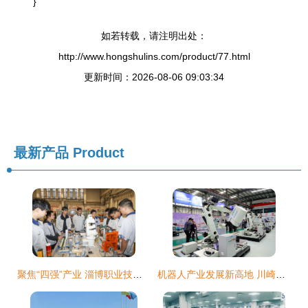
}
如若转载，请注明出处：
http://www.hongshulins.com/product/77.html
更新时间：2026-08-06 09:03:34
最新产品
Product
聚焦“四强”产业 淄博职业技术大学以“四链融合”答好工匠培养卷——电子专用材料研发
机器人产业发展新高地 川崎机器人北方工程技术研发中心落户天桥区